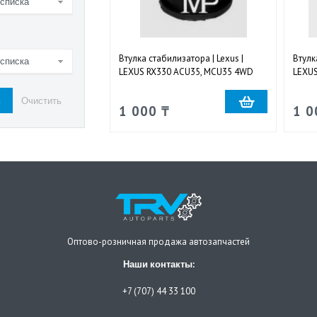
 списка
Втулка стабилизатора | Lexus |
Втулк
 списка
LEXUS RX330 ACU35, MCU35 4WD
LEXUS
2003-2008 задняя Ø13mm
2003
1 000 ₸
1 0
Оптово-розничная продажа автозапчастей
Наши контакты:
+7 (707) 44 33 100