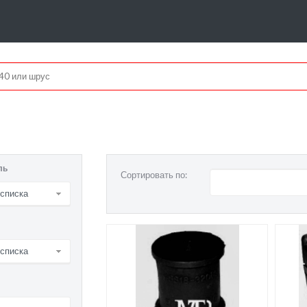
ль
Сортировать по:
 списка
 списка