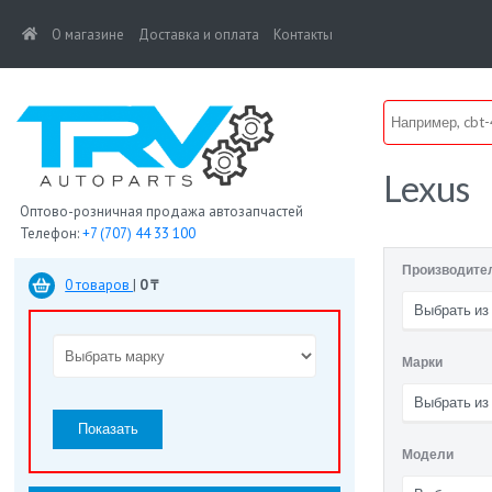
(current)
О магазине
Доставка и оплата
Контакты
Lexus
Оптово-розничная продажа автозапчастей
Телефон:
+7 (707) 44 33 100
Производите
0 товаров
|
0 ₸
Выбрать из
Марки
Выбрать из
Показать
Модели