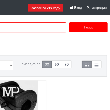
Вход
Регистрация
Запрос по VIN-коду
Поиск
выводить по:
30
60
90