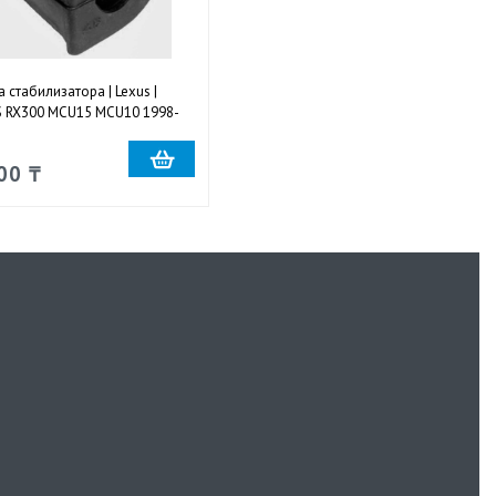
а стабилизатора | Lexus |
 RX300 MCU15 MCU10 1998-
 передняя Ø17mm
00 ₸