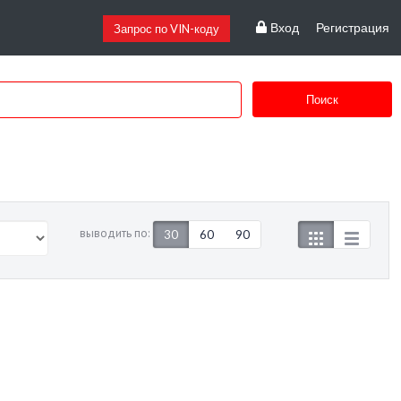
Вход
Регистрация
Запрос по VIN-коду
Поиск
выводить по:
30
60
90