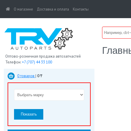
(current)
О магазине
Доставка и оплата
Контакты
Главн
Оптово-розничная продажа автозапчастей
Телефон:
+7 (707) 44 33 100
0 товаров
|
0 ₸
Показать