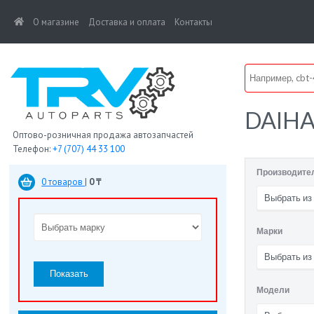
(current)
О магазине
Доставка и оплата
Контакты
DAIH
Оптово-розничная продажа автозапчастей
Телефон:
+7 (707) 44 33 100
Производите
0 товаров
|
0 ₸
Выбрать из
Марки
Выбрать из
Показать
Модели