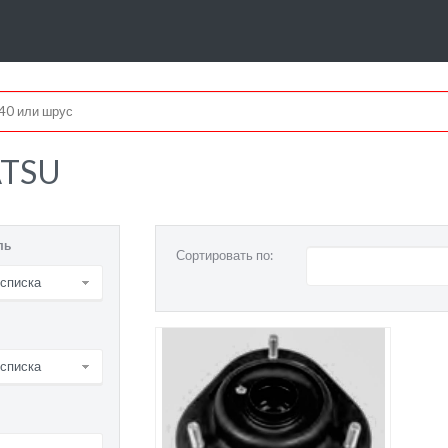
ATSU
ль
Сортировать по:
 списка
 списка