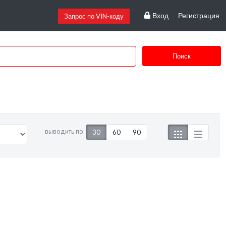
Вход
Регистрация
Запрос по VIN-коду
Поиск
выводить по:
30
60
90