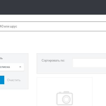
ль
Сортировать по:
 списка