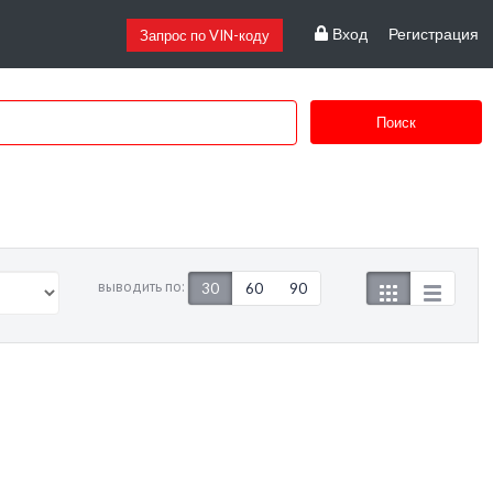
Вход
Регистрация
Запрос по VIN-коду
Поиск
выводить по:
30
60
90