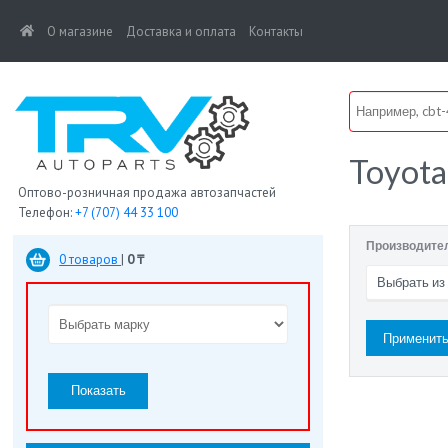
(current)
О магазине
Доставка и оплата
Контакты
Toyota
Оптово-розничная продажа автозапчастей
Телефон:
+7 (707) 44 33 100
Производите
0 товаров
|
0 ₸
Выбрать из
Показать