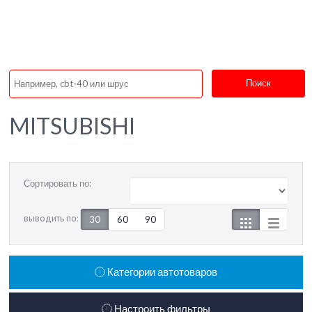
Поиск
MITSUBISHI
Сортировать по:
выводить по:
30
60
90
Категории автотоваров
Настроить фильтры