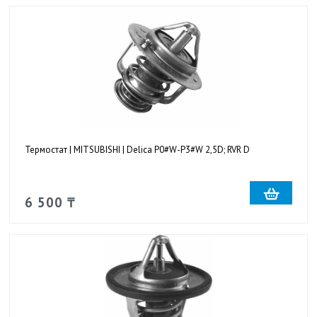
Термостат | MITSUBISHI | Delica P0#W-P3#W 2,5D; RVR D
6 500 ₸