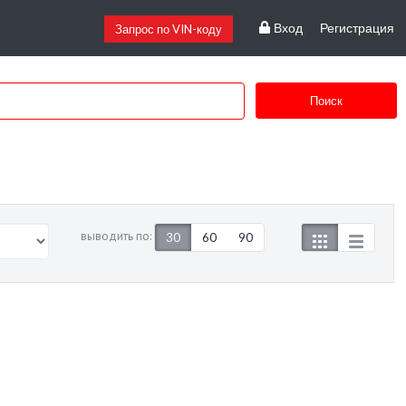
Вход
Регистрация
Запрос по VIN-коду
Поиск
выводить по:
30
60
90