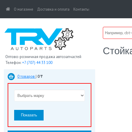
(current)
О магазине
Доставка и оплата
Контакты
Стойк
Оптово-розничная продажа автозапчастей
Телефон:
+7 (707) 44 33 100
0 товаров
|
0 ₸
Показать