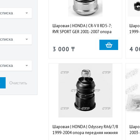
 списка
Шаровая | HONDA | CR-V II RD5-7;
Шаров
RVR SPORT GER 2001-2007 опора
1999-
передняя нижняя правая и левая
права
 списка
3 000 ₸
4 0
 списка
Шаровая | HONDA | Odyssey RA6/7/8
Шаров
1999-2004 опора передняя нижняя
2003-
правая и левая
верхн