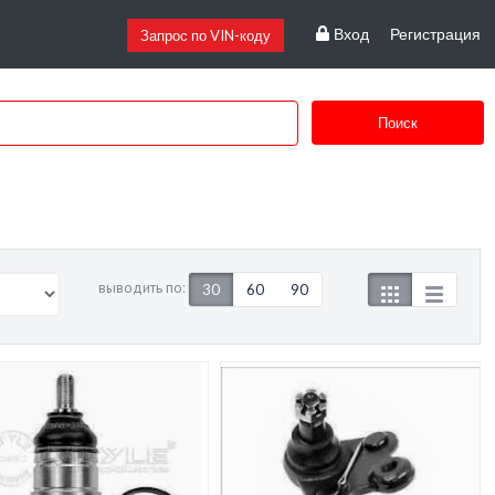
Вход
Регистрация
Запрос по VIN-коду
Поиск
выводить по:
30
60
90