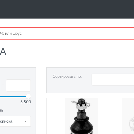
A
Сортировать по:
—
6 500
ль
 списка