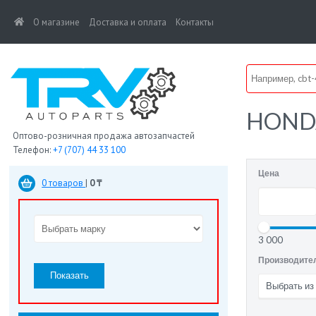
(current)
О магазине
Доставка и оплата
Контакты
HOND
Оптово-розничная продажа автозапчастей
Телефон:
+7 (707) 44 33 100
Цена
0 товаров
|
0 ₸
3 000
Производите
Показать
Выбрать из