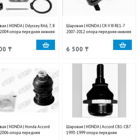
ая | HONDA | Odyssey RA6, 7, 8
Шаровая | HONDA | CR-V III RE1-7
2004 опора передняя нижняя
2007-2012 опора передняя нижняя
я и левая
правая и левая
00 ₸
6 500 ₸
ая | HONDA | Honda Accord
Шаровая | HONDA | Accord CB1-CB7
2006 опора передняя
1993-1999 опора передняя
яя правая и левая
верхняя правая и левая