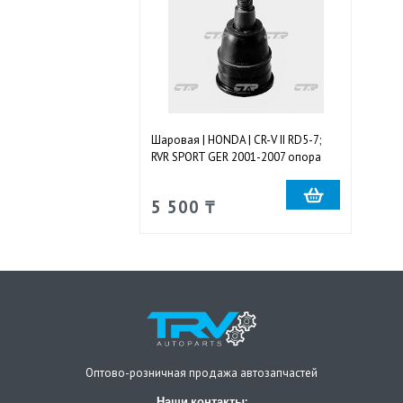
Шаровая | HONDA | CR-V II RD5-7;
RVR SPORT GER 2001-2007 опора
передняя нижняя правая и левая
5 500 ₸
Оптово-розничная продажа автозапчастей
Наши контакты: