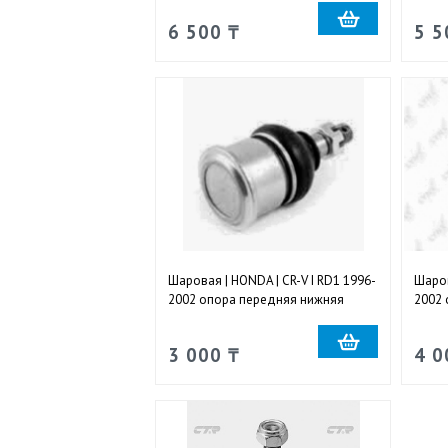
6 500 ₸
5 5
Шаровая | HONDA | CR-V I RD1 1996-
Шаров
2002 опора передняя нижняя
2002 
правая и левая
права
3 000 ₸
4 0