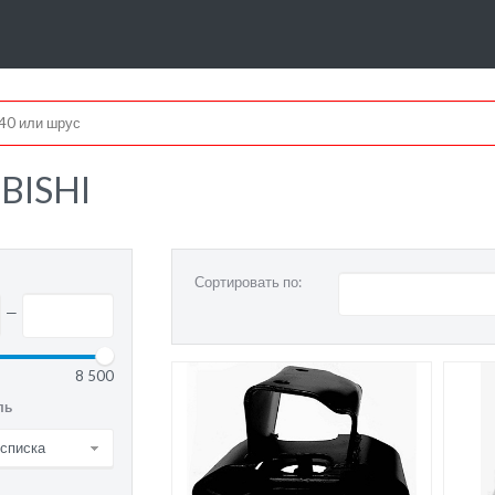
BISHI
Сортировать по:
—
8 500
ль
 списка