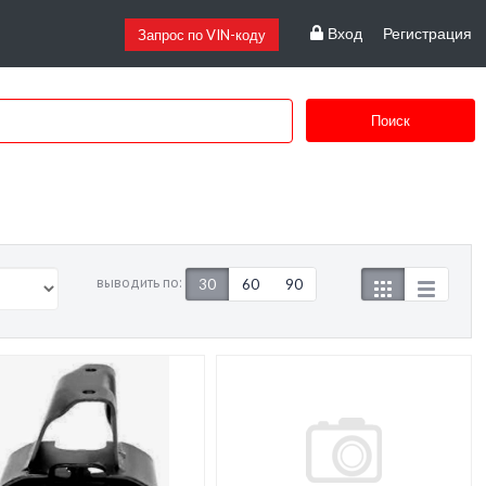
Вход
Регистрация
Запрос по VIN-коду
Поиск
выводить по:
30
60
90