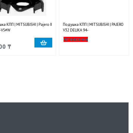
ка КПП | MITSUBISHI | Pajero II
Подушка КПП | MITSUBISHI | PAJERO
-V5#W
V32 DELIKA 94-
Нет в наличии
00 ₸