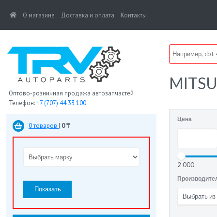
(current)
О магазине
Доставка и оплата
Контакты
MITSU
Оптово-розничная продажа автозапчастей
Телефон:
+7 (707) 44 33 100
Цена
0 товаров
|
0 ₸
2 000
Производите
Показать
Выбрать из