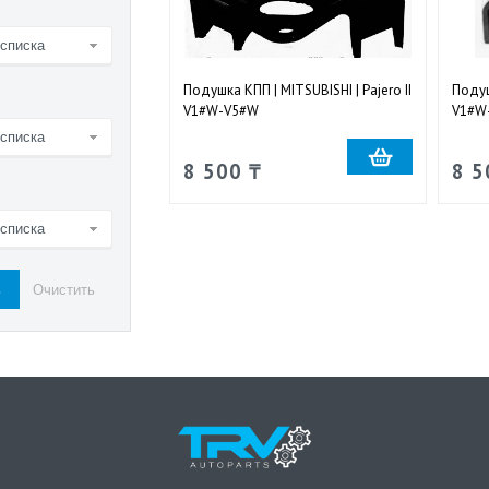
 списка
Подушка КПП | MITSUBISHI | Pajero II
Подуш
V1#W-V5#W
V1#W
 списка
8 500 ₸
8 5
 списка