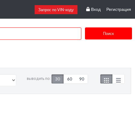
Вход
Регистрация
Запрос по VIN-коду
Поиск
выводить по:
30
60
90