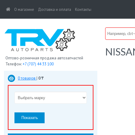
(current)
О магазине
Доставка и оплата
Контакты
NISSA
Оптово-розничная продажа автозапчастей
Телефон:
+7 (707) 44 33 100
0 товаров
|
0 ₸
Показать