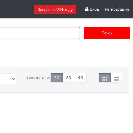
Вход
Регистрация
Запрос по VIN-коду
Поиск
выводить по:
30
60
90