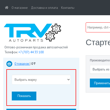
(current)
О магазине
Доставка и оплата
Контакты
Старт
Оптово-розничная продажа автозапчастей
Телефон:
+7 (707) 44 33 100
Производите
0 товаров
|
0 ₸
Выбрать из
Показать