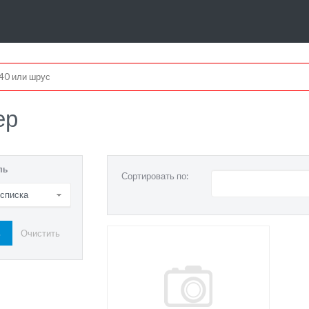
ер
ль
Сортировать по:
 списка