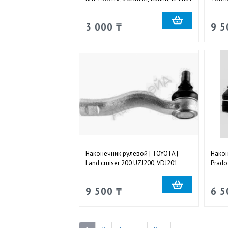
1993-2001 наружный правый и
наруж
левый
3 000 ₸
9 5
Наконечник рулевой | TOYOTA |
Након
Land cruiser 200 UZJ200, VDJ201
Prado
2007-2012 наружный левый
2009 
9 500 ₸
6 5