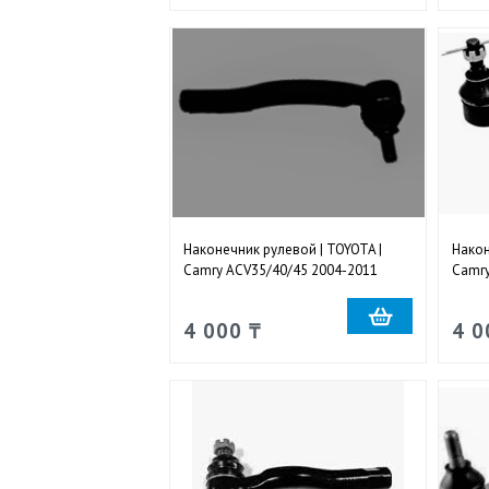
Наконечник рулевой | TOYOTA |
Након
Camry ACV35/40/45 2004-2011
Camry
наружный левый
нару
4 000 ₸
4 0