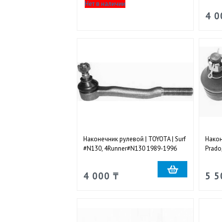
Нет в наличии
4 0
Наконечник рулевой | TOYOTA | Surf
Након
#N130, 4Runner#N130 1989-1996
Prado
внутрений
2008-
4 000 ₸
5 5