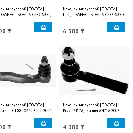
ечник рулевой | TOYOTA |
Наконечник рулевой | TOYOTA |
 TOWNACE NOAH, V CR5#, SR50,
LITE, TOWNACE NOAH, V CR5#, SR50,
4WD 1996-2007 наружный
KR52 4WD 1996-2007 наружный
й
правый
00 ₸
6 500 ₸
ечник рулевой | TOYOTA |
Наконечник рулевой | TOYOTA |
cruiser LC100, LX470 2002-2007
Prado #J12#; 4Runner #N21# 2002-
жный правый
2009 наружный правый и левый
00 ₸
4 000 ₸