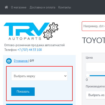
(current)
О магазине
Доставка и оплата
Контакты
TOYO
Оптово-розничная продажа автозапчастей
Телефон:
+7 (707) 44 33 100
Цена
0 товаров
|
0 ₸
0
Производите
Показать
Выбрать из