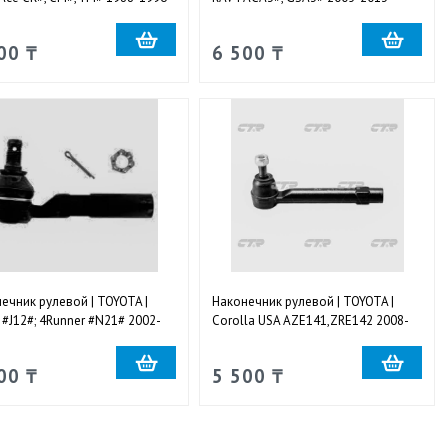
ный правый и левый
наружный левый
00 ₸
6 500 ₸
ечник рулевой | TOYOTA |
Наконечник рулевой | TOYOTA |
 #J12#; 4Runner #N21# 2002-
Corolla USA AZE141,ZRE142 2008-
наружный правый и левый
наружный правый и левый
00 ₸
5 500 ₸