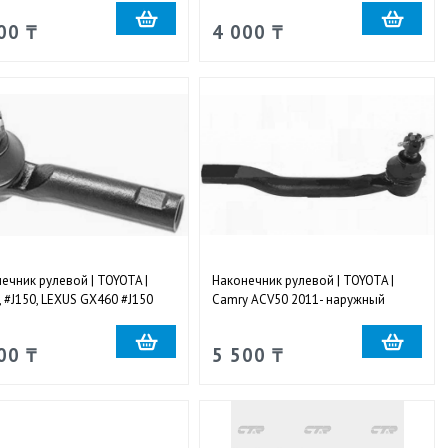
00 ₸
4 000 ₸
ечник рулевой | TOYOTA |
Наконечник рулевой | TOYOTA |
, #J150, LEXUS GX460 #J150
Camry ACV50 2011- наружный
 наружный правый и левый
правый
00 ₸
5 500 ₸