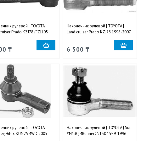
ечник рулевой | TOYOTA |
Наконечник рулевой | TOYOTA |
cruiser Prado KZJ78 (FZJ105
Land cruiser Prado KZJ78 1998-2007
 1998-2007 передний левый
задний левый
00 ₸
6 500 ₸
ечник рулевой | TOYOTA |
Наконечник рулевой | TOYOTA | Surf
ner; Hilux KUN25 4WD 2005-
#N130, 4Runner#N130 1989-1996
ный правый и левый
наружный