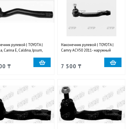
ечник рулевой | TOYOTA |
Наконечник рулевой | TOYOTA |
, Carina E, Caldina, Ipsum,
Camry ACV50 2011- наружный
, Gaia 2WD 1994-2001
левый
жный левый
00 ₸
7 500 ₸