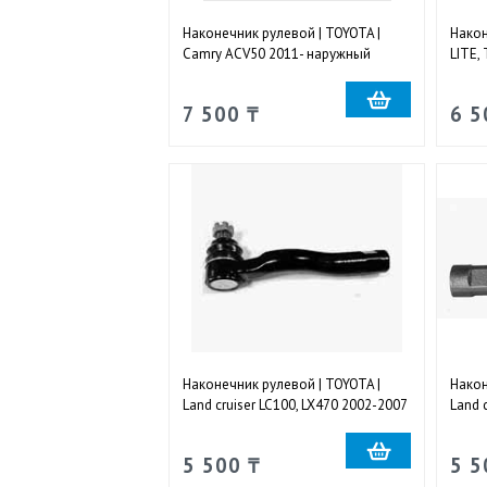
Наконечник рулевой | TOYOTA |
Након
Camry ACV50 2011- наружный
LITE,
правый
KR52 
левы
7 500 ₸
6 5
Наконечник рулевой | TOYOTA |
Након
Land cruiser LC100, LX470 2002-2007
Land 
наружный левый
нару
5 500 ₸
5 5