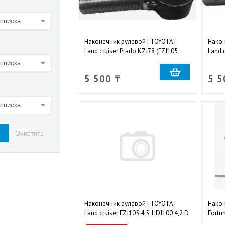
 списка
Наконечник рулевой | TOYOTA |
Након
Land cruiser Prado KZJ78 (FZJ105
Land 
4,5), 1998-2007 задний правый
4,5),
 списка
5 500 ₸
5 5
 списка
Наконечник рулевой | TOYOTA |
Након
Land cruiser FZJ105 4,5, HDJ100 4,2 D
Fortu
1998-2007 передний правый
наруж