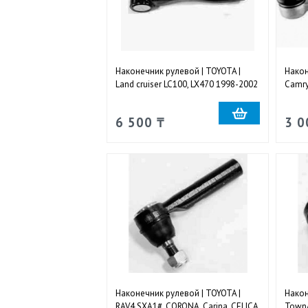
Наконечник рулевой | TOYOTA |
Након
Land cruiser LC100, LX470 1998-2002
Camry
наружный левый
прав
6 500 ₸
3 0
Наконечник рулевой | TOYOTA |
Након
RAV4 SXA1#, CORONA, Carina, CELICA
TownA