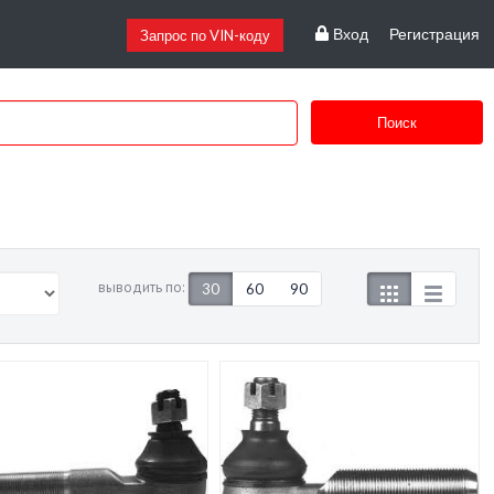
Вход
Регистрация
Запрос по VIN-коду
Поиск
выводить по:
30
60
90