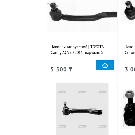
Наконечник рулевой | TOYOTA |
Након
Camry ACV50 2011- наружный
Corona
левый
Nadia
нару
5 500 ₸
3 0