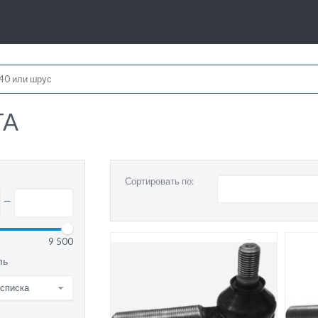
TA
Сортировать по:
—
9 500
ль
 списка