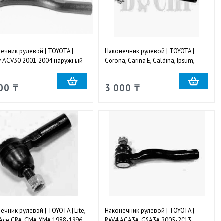
ечник рулевой | TOYOTA |
Наконечник рулевой | TOYOTA |
 ACV30 2001-2004 наружный
Corona, Carina E, Caldina, Ipsum,
ый
Nadia, Gaia 2WD 1994-2001
наружный правый
00 ₸
3 000 ₸
ечник рулевой | TOYOTA | Lite,
Наконечник рулевой | TOYOTA |
ce CR#, CM#, YM# 1988-1996
RAV4 ACA3#, GSA3# 2005-2013