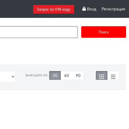
Вход
Регистрация
Запрос по VIN-коду
Поиск
выводить по:
30
60
90