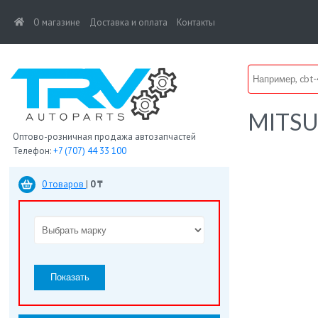
(current)
О магазине
Доставка и оплата
Контакты
MITSU
Оптово-розничная продажа автозапчастей
Телефон:
+7 (707) 44 33 100
0 товаров
|
0 ₸
Показать