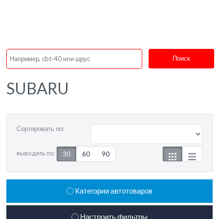
Поиск
SUBARU
Сортировать по:
выводить по:
30
60
90
Категории автотоваров
Настроить фильтры