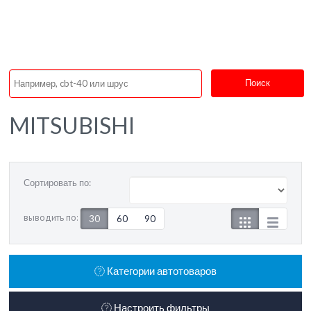
Поиск
MITSUBISHI
Сортировать по:
выводить по:
30
60
90
Категории автотоваров
Настроить фильтры