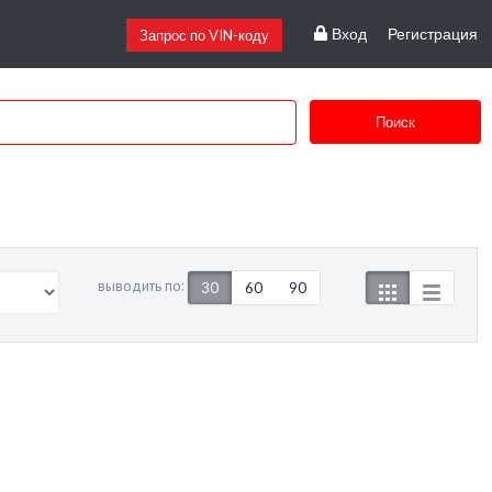
Вход
Регистрация
Запрос по VIN-коду
Поиск
выводить по:
30
60
90