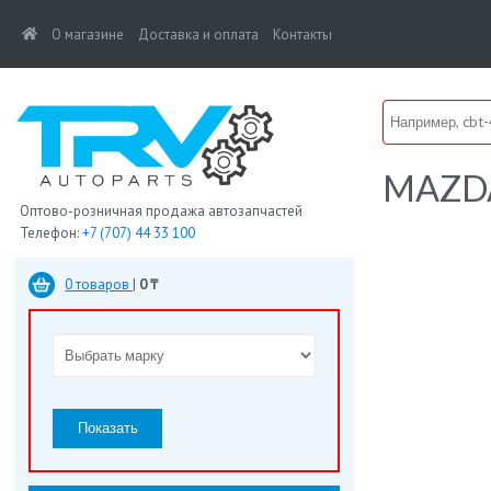
(current)
О магазине
Доставка и оплата
Контакты
MAZD
Оптово-розничная продажа автозапчастей
Телефон:
+7 (707) 44 33 100
0 товаров
|
0 ₸
Показать