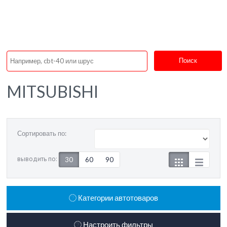
Поиск
MITSUBISHI
Сортировать по:
выводить по:
30
60
90
Категории автотоваров
Настроить фильтры