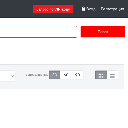
Вход
Регистрация
Запрос по VIN-коду
Поиск
выводить по:
30
60
90