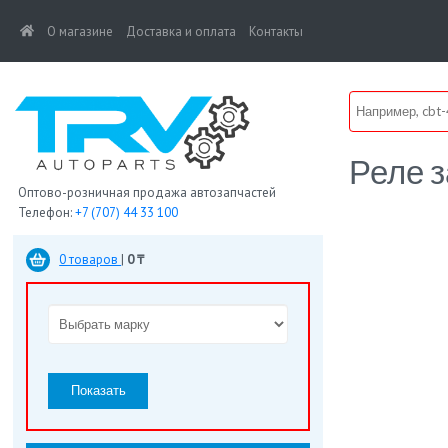
(current)
О магазине
Доставка и оплата
Контакты
Реле 
Оптово-розничная продажа автозапчастей
Телефон:
+7 (707) 44 33 100
0 товаров
|
0 ₸
Показать