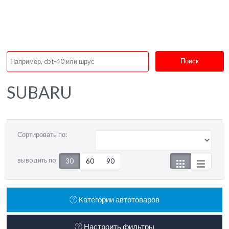
Поиск
SUBARU
Сортировать по:
выводить по:
30
60
90
Категории автотоваров
Настроить фильтры