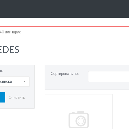
EDES
ль
Сортировать по:
 списка