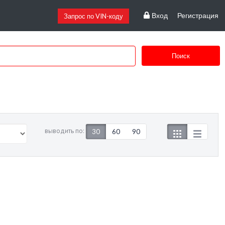
Вход
Регистрация
Запрос по VIN-коду
Поиск
выводить по:
30
60
90