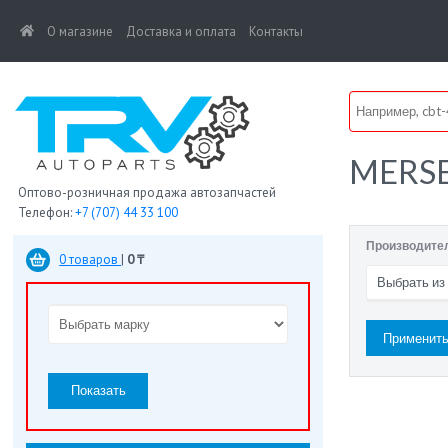
(current)
О магазине
Доставка и оплата
Контакты
MERS
Оптово-розничная продажа автозапчастей
Телефон:
+7 (707) 44 33 100
Производите
0 товаров
|
0 ₸
Выбрать из
Показать