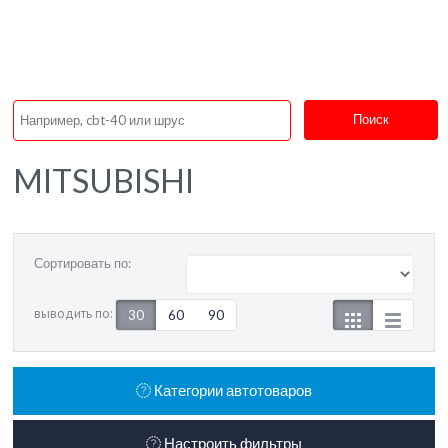
Поиск
MITSUBISHI
Сортировать по:
выводить по:
30
60
90
Категории автотоваров
Настроить фильтры