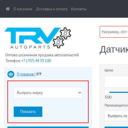
(current)
О магазине
Доставка и оплата
Контакты
Датчи
Оптово-розничная продажа автозапчастей
Телефон:
+7 (707) 44 33 100
Цена
0 товаров
|
0 ₸
500
Производите
Показать
Выбрать из