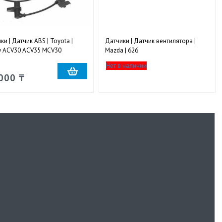
ки | Датчик ABS | Toyota |
Датчики | Датчик вентилятора |
y ACV30 ACV35 MCV30
Mazda | 626
дний правый
Нет в наличии
000 ₸