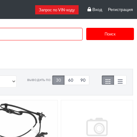
Вход
Регистрация
Запрос по VIN-коду
Поиск
выводить по:
30
60
90