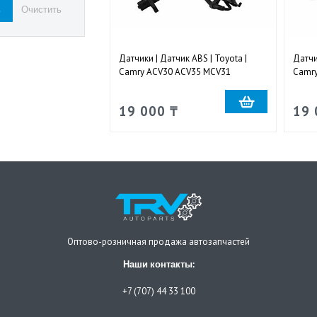
Датчики | Датчик ABS | Toyota |
Датчи
Camry ACV30 ACV35 MCV31
Camr
передний левый
пере
19 000 ₸
19 
Оптово-розничная продажа автозапчастей
Наши контакты:
+7 (707) 44 33 100