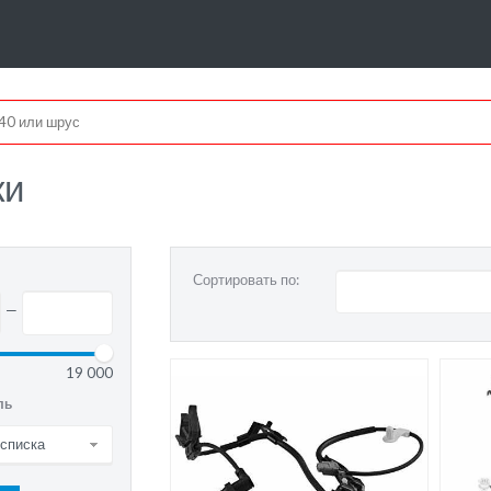
ки
Сортировать по:
—
19 000
ль
 списка