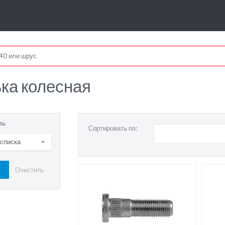
ка колесная
ль
Сортировать по:
 списка