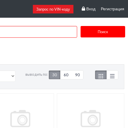
Вход
Регистрация
Запрос по VIN-коду
Поиск
выводить по:
30
60
90