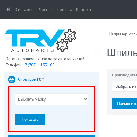
(current)
О магазине
Доставка и оплата
Контакты
Шпиль
Оптово-розничная продажа автозапчастей
Телефон:
+7 (707) 44 33 100
Производите
0 товаров
|
0 ₸
Выбрать из
Показать