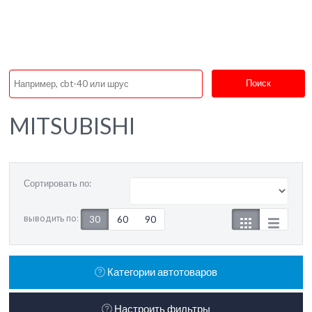
Поиск
MITSUBISHI
Сортировать по:
выводить по:
30
60
90
Категории автотоваров
Настроить фильтры