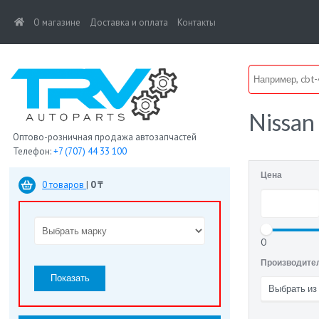
(current)
О магазине
Доставка и оплата
Контакты
Nissan
Оптово-розничная продажа автозапчастей
Телефон:
+7 (707) 44 33 100
Цена
0 товаров
|
0 ₸
0
Производите
Показать
Выбрать из