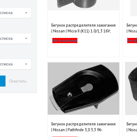
 списка
Бегунок распределителя зажигания
Бегун
| Nissan | Micra II (K11) 1.0/1,3 16V;
| Niss
Sunny N14 1,4 GA14DS 1991-2000
(GA1
 списка
Нет в наличии
Нет в
 списка
Бегунок распределителя зажигания
Бегун
| Nissan | Pathfinde 3,0 3,3 96-
| Niss