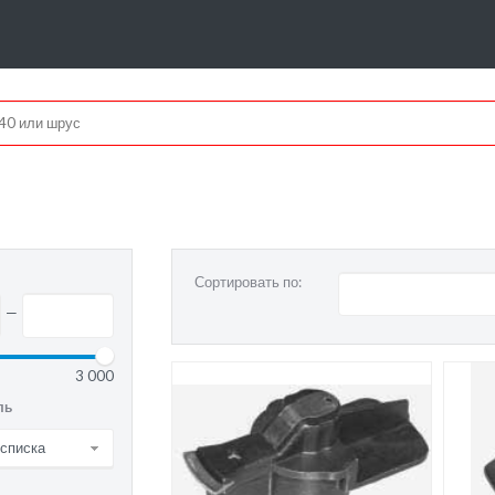
Сортировать по:
—
3 000
ль
 списка