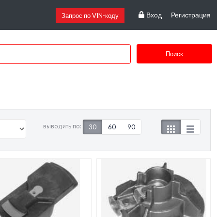
Вход
Регистрация
Запрос по VIN-коду
Поиск
выводить по:
30
60
90