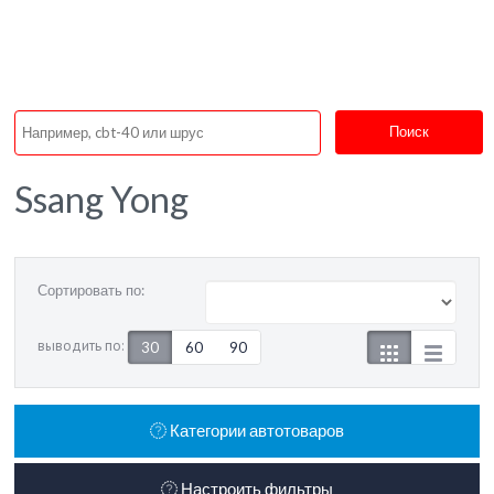
Поиск
Ssang Yong
Сортировать по:
выводить по:
30
60
90
Категории автотоваров
Настроить фильтры