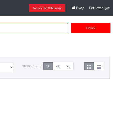
Вход
Регистрация
Запрос по VIN-коду
Поиск
выводить по:
30
60
90