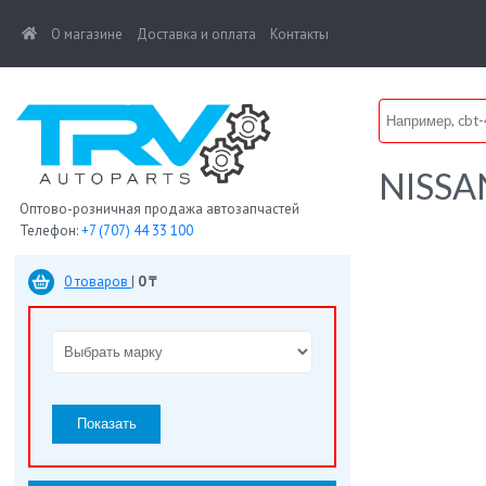
(current)
О магазине
Доставка и оплата
Контакты
NISSA
Оптово-розничная продажа автозапчастей
Телефон:
+7 (707) 44 33 100
0 товаров
|
0 ₸
Показать