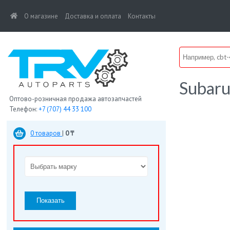
(current)
О магазине
Доставка и оплата
Контакты
Subar
Оптово-розничная продажа автозапчастей
Телефон:
+7 (707) 44 33 100
0 товаров
|
0 ₸
Показать