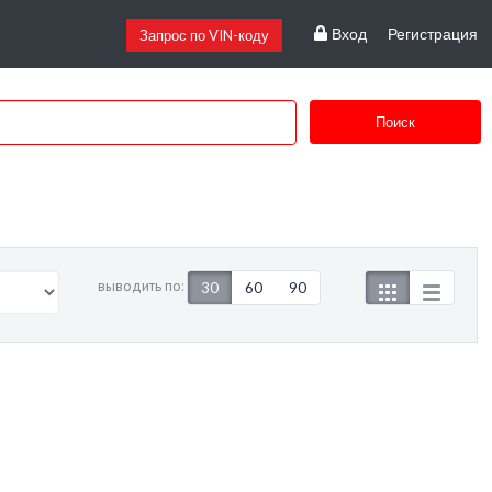
Вход
Регистрация
Запрос по VIN-коду
Поиск
выводить по:
30
60
90