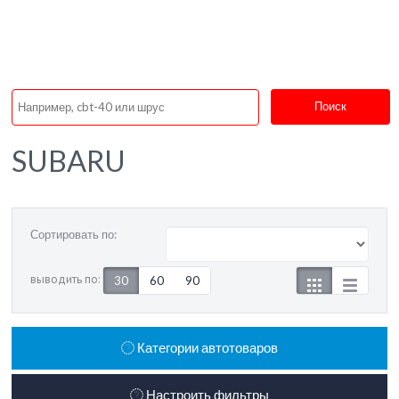
Поиск
SUBARU
Сортировать по:
выводить по:
30
60
90
Категории автотоваров
Настроить фильтры