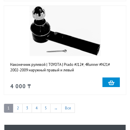
Наконечник рулевой | TOYOTA | Prado #J12#; 4Runner #N21#
2002-2009 наружный правый и левый
4 000 ₸
1
2
3
4
5
→
Все