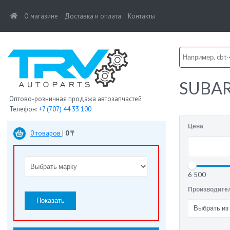
(current)
О магазине
Доставка и оплата
Контакты
SUBA
Оптово-розничная продажа автозапчастей
Телефон:
+7 (707) 44 33 100
Цена
0 товаров
|
0 ₸
6 500
Производите
Показать
Выбрать из