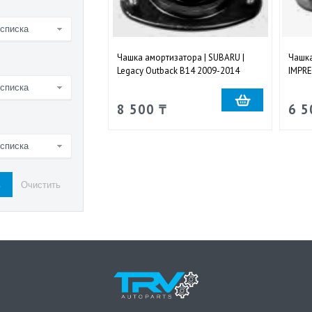
 списка
Чашка амортизатора | SUBARU |
Чашка
Legacy Outback B14 2009-2014
IMPRE
передняя правая и левая
права
 списка
8 500 ₸
6 5
 списка