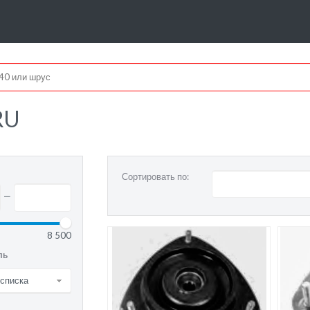
RU
Сортировать по:
—
8 500
ль
 списка