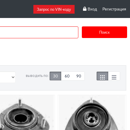
Вход
Регистрация
Запрос по VIN-коду
Поиск
выводить по:
30
60
90