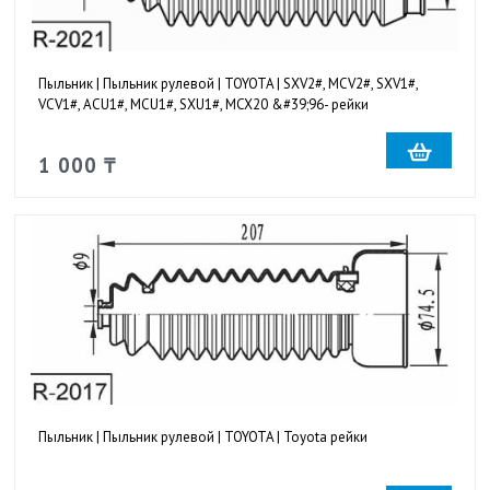
Пыльник | Пыльник рулевой | TOYOTA | SXV2#, MCV2#, SXV1#,
VCV1#, ACU1#, MCU1#, SXU1#, MCX20 &#39;96- рейки
1 000 ₸
Пыльник | Пыльник рулевой | TOYOTA | Toyota рейки