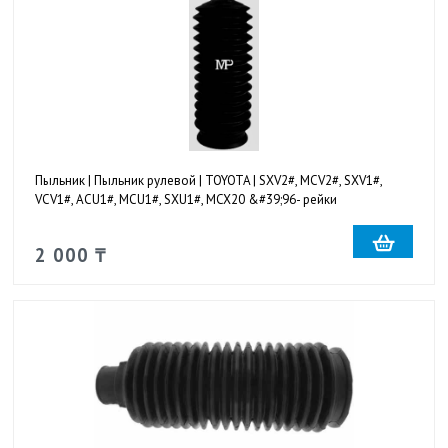
Пыльник | Пыльник рулевой | TOYOTA | SXV2#, MCV2#, SXV1#,
VCV1#, ACU1#, MCU1#, SXU1#, MCX20 &#39;96- рейки
2 000 ₸