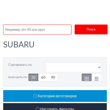
Поиск
SUBARU
Сортировать по:
выводить по:
30
60
90
Категории автотоваров
Настроить фильтры