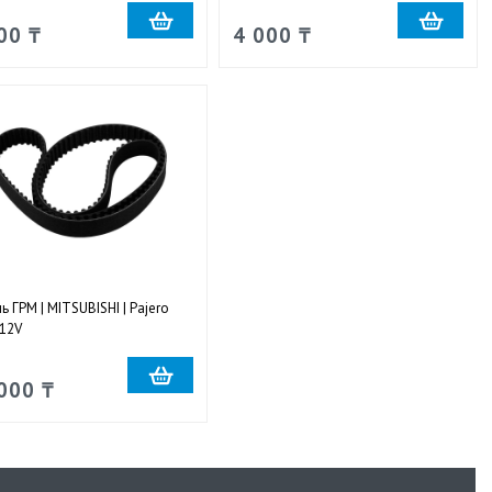
00 ₸
4 000 ₸
ь ГРМ | MITSUBISHI | Pajero
12V
000 ₸