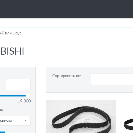
BISHI
Сортировать по:
—
19 000
ль
 списка