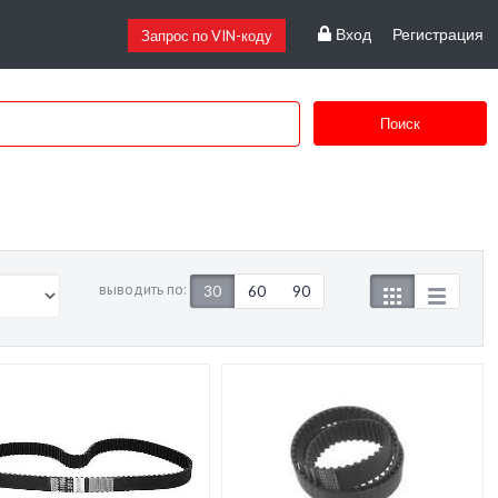
Вход
Регистрация
Запрос по VIN-коду
Поиск
выводить по:
30
60
90