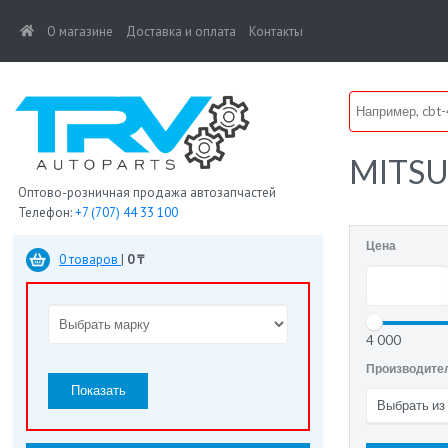
(current)
О магазине
Доставка и оплата
Контакты
MITSU
Оптово-розничная продажа автозапчастей
Телефон:
+7 (707) 44 33 100
Цена
0 товаров
|
0 ₸
4 000
Производите
Показать
Выбрать из