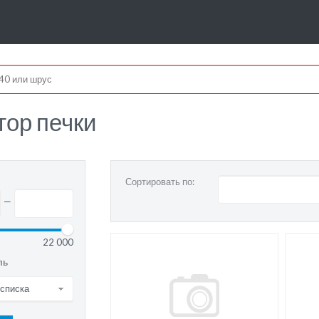
тор печки
Сортировать по:
—
22 000
ль
 списка