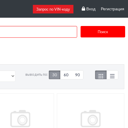
Вход
Регистрация
Запрос по VIN-коду
Поиск
выводить по:
30
60
90