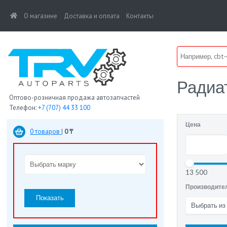
(current)
О магазине
Доставка и оплата
Контакты
Радиа
Оптово-розничная продажа автозапчастей
Телефон:
+7 (707) 44 33 100
Цена
0 товаров
|
0 ₸
13 500
Производите
Показать
Выбрать из