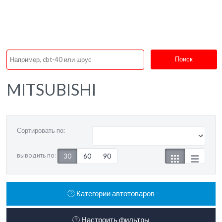
Поиск
MITSUBISHI
Сортировать по:
выводить по:
30
60
90
Категории автотоваров
Настроить фильтры