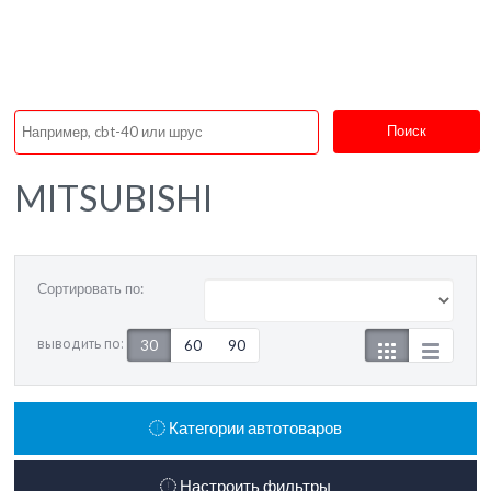
Поиск
MITSUBISHI
Сортировать по:
выводить по:
30
60
90
Категории автотоваров
Настроить фильтры