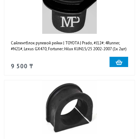
Сайлентблок рулевой рейки | TOYOTA | Prado, #J12#; 4Runner,
#N21#, Lexus GX470, Fortuner; Hilux KUN15/25 2002-2007 (1к 2шт)
9 500 ₸