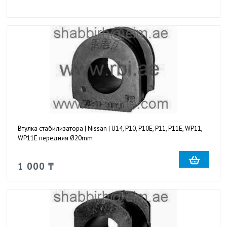
Втулка стабилизатора | Nissan | U14, P10, P10E, P11, P11E, WP11,
WP11E передняя Ø20mm
1 000 ₸