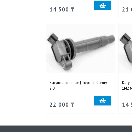
14 500 ₸
21 
Катушки свечные | Toyota | Camry
Катуш
2,0
1MZ M
22 000 ₸
14 