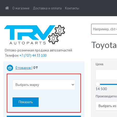
(current)
О магазине
Доставка и оплата
Контакты
Toyota
Оптово-розничная продажа автозапчастей
Телефон:
+7 (707) 44 33 100
Цена
0 товаров
|
0 ₸
14 500
Производите
Показать
Выбрать из