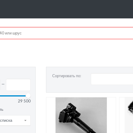
Сортировать по:
—
29 500
ль
 списка