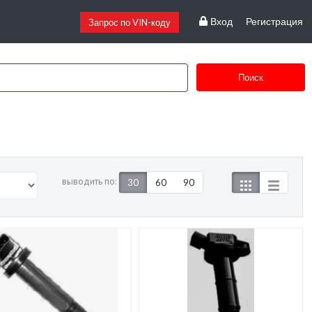
Вход
Регистрация
Запрос по VIN-коду
Поиск
выводить по:
30
60
90