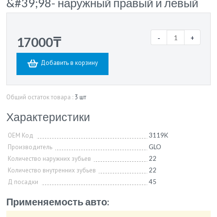
&#39;98- наружный правый и левый
-
+
17000₸
Добавить в корзину
Общий остаток товара :
3 шт
Характеристики
OEM Код
3119K
Производитель
GLO
Количество наружних зубьев
22
Количество внутренних зубьев
22
Д посадки
45
Применяемость авто: