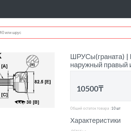
ШРУСы(граната) | 
наружный правый 
10500₸
Общий остаток товара :
10 шт
Характеристики