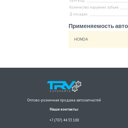
OEM Код
Количество наружних зубьев
Д посадки
Применяемость авто
HONDA
Оптово-розничная продажа автозапчастей
Наши контакты:
+7 (707) 44 33 100