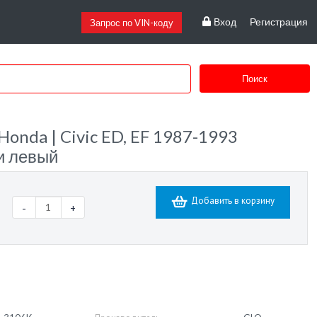
Вход
Регистрация
Запрос по VIN-коду
Поиск
Honda | Civic ED, EF 1987-1993
и левый
Добавить в корзину
-
+