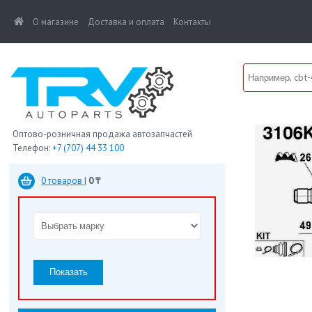
(current)
О магазине
Доставка и оплата
Контакты
Оптово-розничная продажа автозапчастей
Телефон:
+7 (707) 44 33 100
0 товаров
|
0 ₸
Показать