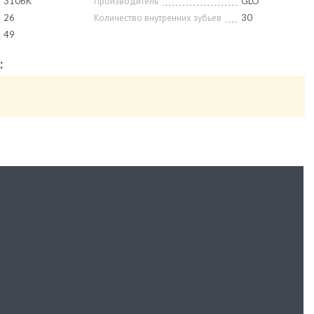
3106K
Производитель
GLO
26
Количество внутренних зубьев
30
49
: